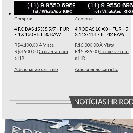
Comprar
Comprar
4 RODAS 15 X 5,5/7 – FUR
4 RODAS 18 X 8 – FUR – 5
– 4 X 130 – ET 30 RAW
X 112/114 – ET 42 RAW
R$
4.100,00
À Vista
R$
6.300,00
À Vista
R$
3.900,00
Converse com
R$
5.985,00
Converse com
a HR
a HR
Adicionar ao carrinho
Adicionar ao carrinho