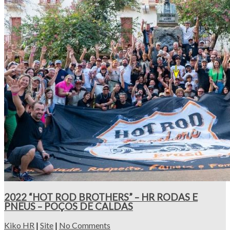
2022 “HOT ROD BROTHERS” – HR RODAS E
PNEUS – POÇOS DE CALDAS
Kiko HR
|
Site
|
No Comments