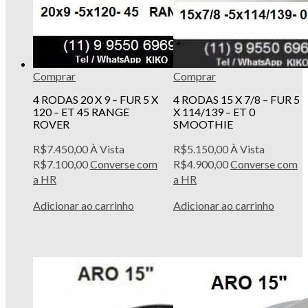
Comprar
Comprar
4 RODAS 20 X 9 – FUR 5 X
4 RODAS 15 X 7/8 – FUR 5
120 – ET 45 RANGE
X 114/139 – ET 0
ROVER
SMOOTHIE
R$
7.450,00
À Vista
R$
5.150,00
À Vista
R$
7.100,00
Converse com
R$
4.900,00
Converse com
a HR
a HR
Adicionar ao carrinho
Adicionar ao carrinho