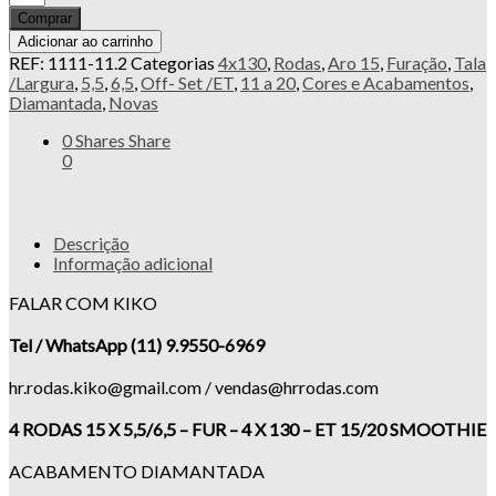
Comprar
Adicionar ao carrinho
REF:
1111-11.2
Categorias
4x130
,
Rodas
,
Aro 15
,
Furação
,
Tala
/Largura
,
5,5
,
6,5
,
Off- Set /ET
,
11 a 20
,
Cores e Acabamentos
,
Diamantada
,
Novas
0
Shares
Share
0
Descrição
Informação adicional
FALAR COM KIKO
Tel / WhatsApp (11) 9.9550-6969
hr.rodas.kiko@gmail.com / vendas@hrrodas.com
4 RODAS 15 X 5,5/6,5 – FUR – 4 X 130 – ET 15/20 SMOOTHIE
ACABAMENTO DIAMANTADA