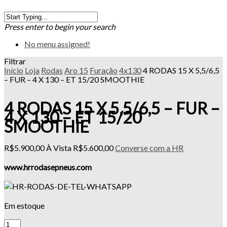
Press enter to begin your search
No menu assigned!
Filtrar
Início
Loja
Rodas
Aro 15
Furação
4x130
4 RODAS 15 X 5,5/6,5
– FUR – 4 X 130 – ET 15/20 SMOOTHIE
4 RODAS 15 X 5,5/6,5 – FUR –
4 X 130 – ET 15/20
SMOOTHIE
R$
5.900,00
À Vista
R$
5.600,00
Converse com a HR
www.hrrodasepneus.com
Em estoque