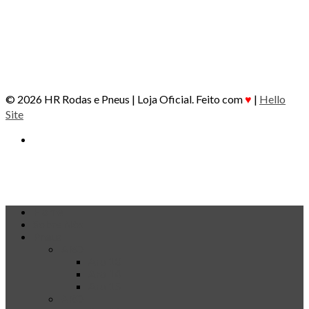
© 2026 HR Rodas e Pneus | Loja Oficial. Feito com
♥
|
Hello
Site
Home
Sobre Nós
Pneus
ARO
Aro 13
Aro 14
Aro 15
ARO